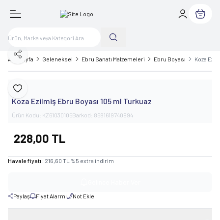
Sepetim
Paylaş
Ana Sayfa
Geleneksel
Ebru Sanatı Malzemeleri
Ebru Boyası
Koza Ezil
Koza
Favoriye Ekle
Koza Ezilmiş Ebru Boyası 105 ml Turkuaz
Ürün Kodu:
KZ61030105
Barkod:
8681619740994
228,00
TL
Havale fiyatı :
216,60
TL
%
5
extra indirim
Gelince Haber Ver
Paylaş
Fiyat Alarmı
Not Ekle