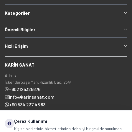
Kategoriler
Önemli Bilgiler
Hızlı Erişim
KARİN SANAT
Adres
İskenderpaşa Mah. Kızanlık Cad. 23/A
+902125325676
info@karinsanat.com
+90 534 237 48 83
Çerez Kullanımı
Sosyal Medya
Kişisel verileriniz, hizmetlerimizin daha iyi bir şekilde sunulması