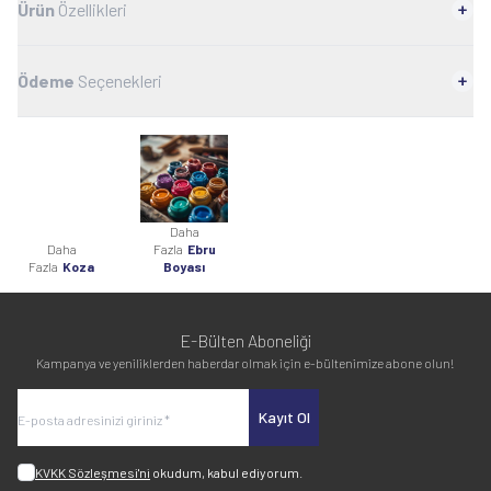
Ürün
Özellikleri
Ödeme
Seçenekleri
Daha
Daha
Fazla
Ebru
Fazla
Koza
Boyası
E-Bülten Aboneliği
Kampanya ve yeniliklerden haberdar olmak için e-bültenimize abone olun!
Kayıt Ol
KVKK Sözleşmesi'ni
okudum, kabul ediyorum.