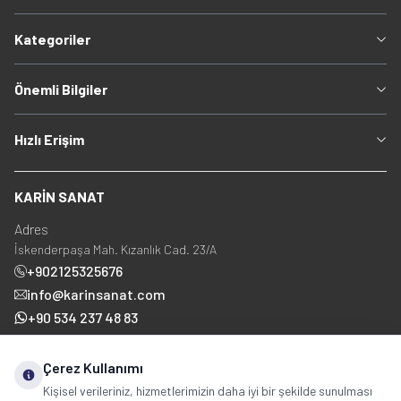
Kategoriler
Önemli Bilgiler
Hızlı Erişim
KARİN SANAT
Adres
İskenderpaşa Mah. Kızanlık Cad. 23/A
+902125325676
info@karinsanat.com
+90 534 237 48 83
Çerez Kullanımı
Sosyal Medya
Kişisel verileriniz, hizmetlerimizin daha iyi bir şekilde sunulması