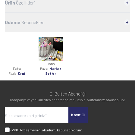
Ürün
Özellikleri
Ödeme
Seçenekleri
Daha
Daha
Fazla
Marker
Fazla
Kraf
Setler
E-Bülten Aboneliği
Kampanya ve yeniliklerden haberdar olmak için e-bültenimize abone olun!
Kayıt Ol
KVKK Sözleşmesi'ni
okudum, kabul ediyorum.