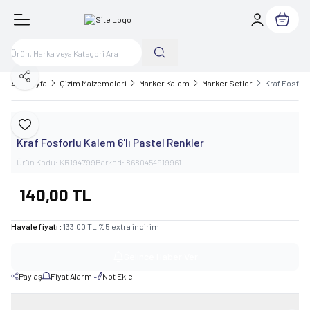
Sepetim
Paylaş
Ana Sayfa
Çizim Malzemeleri
Marker Kalem
Marker Setler
Kraf Fosforl
Kraf
Favoriye Ekle
Kraf Fosforlu Kalem 6'lı Pastel Renkler
Ürün Kodu:
KR194799
Barkod:
8680454919961
140,00
TL
Havale fiyatı :
133,00
TL
%
5
extra indirim
Gelince Haber Ver
Paylaş
Fiyat Alarmı
Not Ekle