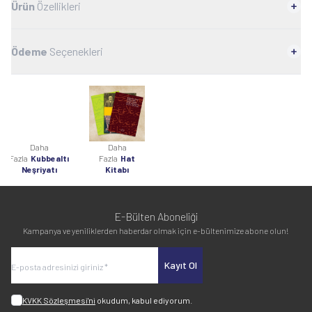
Ürün
Özellikleri
Ödeme
Seçenekleri
Daha
Daha
Fazla
Kubbealtı
Fazla
Hat
Neşriyatı
Kitabı
E-Bülten Aboneliği
Kampanya ve yeniliklerden haberdar olmak için e-bültenimize abone olun!
Kayıt Ol
KVKK Sözleşmesi'ni
okudum, kabul ediyorum.