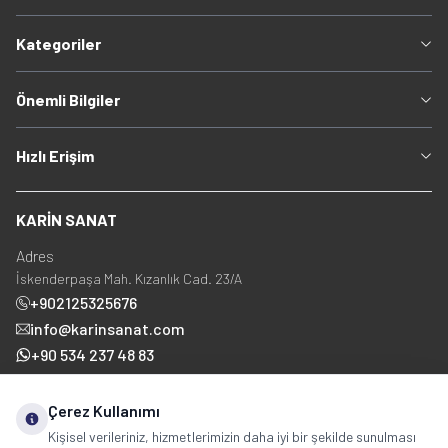
Kategoriler
Önemli Bilgiler
Hızlı Erişim
KARİN SANAT
Adres
İskenderpaşa Mah. Kızanlık Cad. 23/A
+902125325676
info@karinsanat.com
+90 534 237 48 83
Çerez Kullanımı
Sosyal Medya
Kişisel verileriniz, hizmetlerimizin daha iyi bir şekilde sunulması