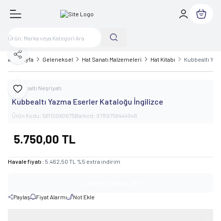
Sepetim
Paylaş
Ana Sayfa
Geleneksel
Hat Sanatı Malzemeleri
Hat Kitabı
Kubbealtı Yazm
Kubbealtı Neşriyatı
Favoriye Ekle
Kubbealtı Yazma Eserler Kataloğu İngilizce
Ürün Kodu:
56110060675
Barkod:
9789756444948
5.750,00
TL
Havale fiyatı :
5.462,50
TL
%
5
extra indirim
Gelince Haber Ver
Paylaş
Fiyat Alarmı
Not Ekle