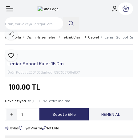
Sepetim
Paylaş
Ana Sayfa
Çizim Malzemeleri
Teknik Çizim
Cetvel
Leniar School Ruler
Leniar
Favoriye Ekle
Leniar School Ruler 15 Cm
Ürün Kodu:
LE30403
Barkod:
5903057304037
100,00
TL
Havale fiyatı :
95,00
TL
%
5
extra indirim
Sepete Ekle
HEMEN AL
Paylaş
Fiyat Alarmı
Not Ekle