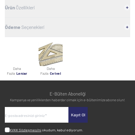
Ürün
Özellikleri
Ödeme
Seçenekleri
Daha
Daha
Fazla
Leniar
Fazla
Cetvel
E-Bülten Aboneliği
Kampanya ve yeniliklerden haberdar olmak için e-bültenimize abone olun!
Kayıt Ol
KVKK Sözleşmesi'ni
okudum, kabul ediyorum.