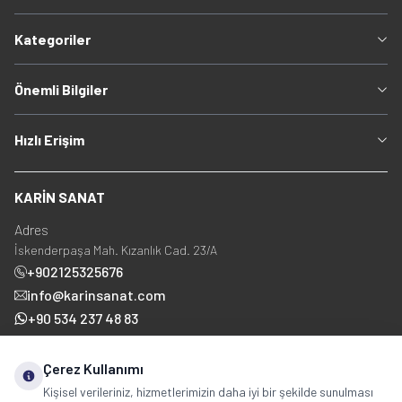
Kategoriler
Önemli Bilgiler
Hızlı Erişim
KARİN SANAT
Adres
İskenderpaşa Mah. Kızanlık Cad. 23/A
+902125325676
info@karinsanat.com
+90 534 237 48 83
Çerez Kullanımı
Sosyal Medya
Kişisel verileriniz, hizmetlerimizin daha iyi bir şekilde sunulması