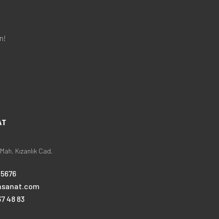
n!
AT
Mah. Kızanlık Cad.
25676
nsanat.com
7 48 83