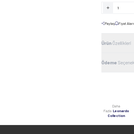
Paylaş
Fiyat Ala
Ürün
Özellikleri
Ödeme
Seçenek
Daha
Fazla
Leonardo
Collection