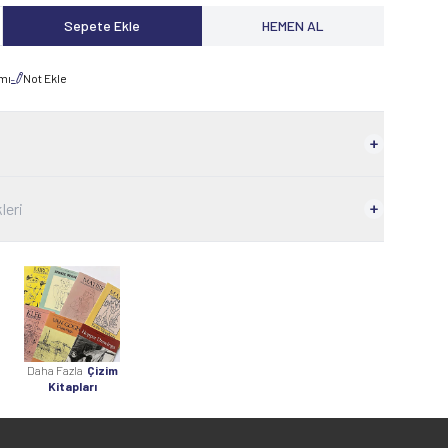
Sepete Ekle
HEMEN AL
rmı
Not Ekle
leri
Daha Fazla
Çizim
Kitapları