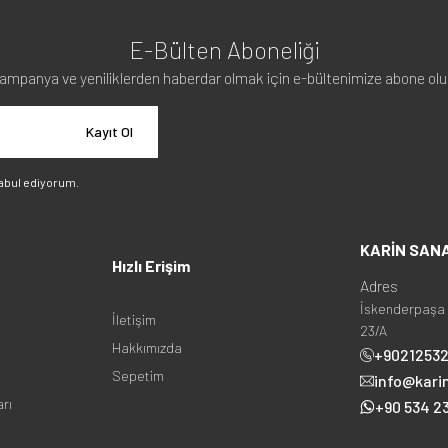
E-Bülten Aboneliği
ampanya ve yeniliklerden haberdar olmak için e-bültenimize abone olu
Kayıt Ol
abul ediyorum.
KARİN SAN
Hızlı Erişim
Adres
İskenderpaşa 
İletişim
23/A
Hakkımızda
+9021253
Sepetim
info@kari
arı
+90 534 23