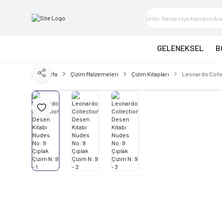
GELENEKSEL
B
Ana Sayfa
Çizim Malzemeleri
Çizim Kitapları
Leonardo Colle
Paylaş
Favoriye Ekle