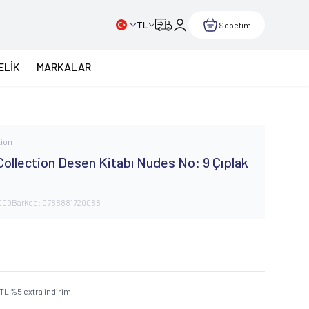
TL
Sepetim
ELİK
MARKALAR
tion
ollection Desen Kitabı Nudes No: 9 Çıplak
009
Barkod:
9788881720088
TL
%
5
extra indirim