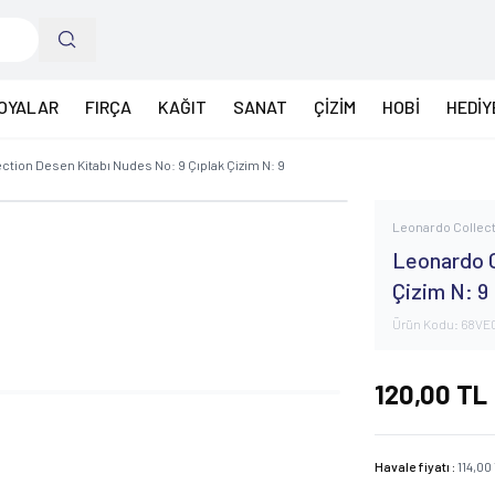
OYALAR
FIRÇA
KAĞIT
SANAT
ÇİZİM
HOBİ
HEDİY
ction Desen Kitabı Nudes No: 9 Çıplak Çizim N: 9
Leonardo Collec
Leonardo C
Çizim N: 9
Ürün Kodu:
68VE
120,00
TL
Havale fiyatı :
114,00