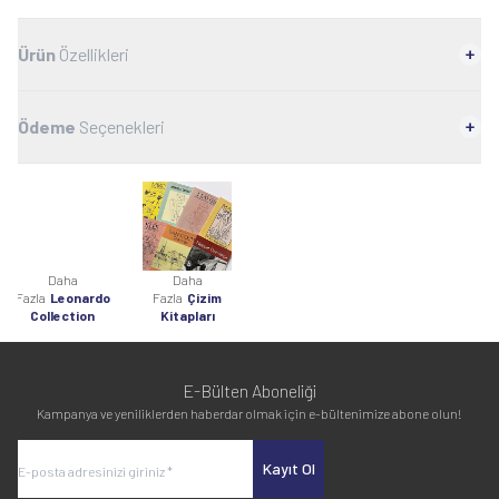
Ürün
Özellikleri
Ödeme
Seçenekleri
Daha
Daha
Fazla
Leonardo
Fazla
Çizim
Collection
Kitapları
E-Bülten Aboneliği
Kampanya ve yeniliklerden haberdar olmak için e-bültenimize abone olun!
Kayıt Ol