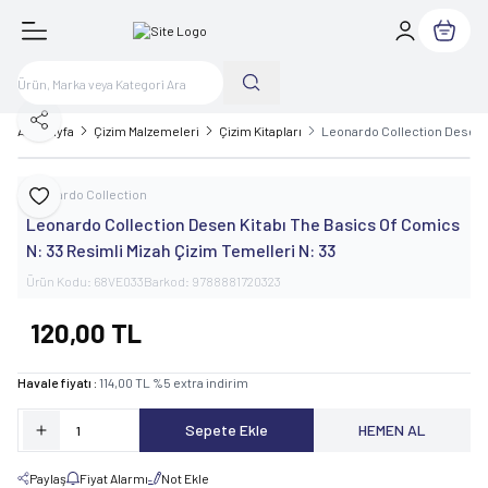
Sepetim
Paylaş
Ana Sayfa
Çizim Malzemeleri
Çizim Kitapları
Leonardo Collection Desen K
Leonardo Collection
Favoriye Ekle
Leonardo Collection Desen Kitabı The Basics Of Comics
N: 33 Resimli Mizah Çizim Temelleri N: 33
Ürün Kodu:
68VE033
Barkod:
9788881720323
120,00
TL
Havale fiyatı :
114,00
TL
%
5
extra indirim
Sepete Ekle
HEMEN AL
Paylaş
Fiyat Alarmı
Not Ekle