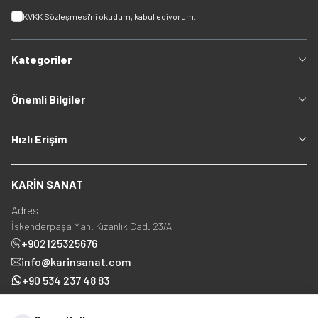
KVKK Sözleşmesi'ni
okudum, kabul ediyorum.
Kategoriler
Önemli Bilgiler
Hızlı Erişim
KARİN SANAT
Adres
İskenderpaşa Mah. Kızanlık Cad. 23/A
+902125325676
info@karinsanat.com
+90 534 237 48 83