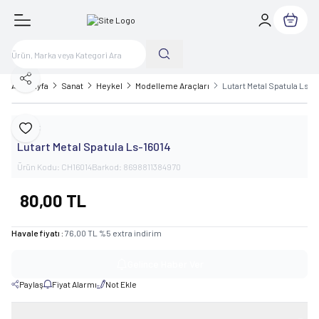
Sepetim
Paylaş
Ana Sayfa
Sanat
Heykel
Modelleme Araçları
Lutart Metal Spatula Ls-1
Lutart
Favoriye Ekle
Lutart Metal Spatula Ls-16014
Ürün Kodu:
CH16014
Barkod:
8698811384970
80,00
TL
Havale fiyatı :
76,00
TL
%
5
extra indirim
Gelince Haber Ver
Paylaş
Fiyat Alarmı
Not Ekle