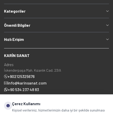
Kategoriler
Önemli Bilgiler
Hızlı Erişim
KARİN SANAT
Adres
İskenderpaşa Mah. Kızanlık Cad. 23/A
+902125325676
info@karinsanat.com
+90 534 237 48 83
Çerez Kullanımı
Sosyal Medya
Kişisel verileriniz, hizmetlerimizin daha iyi bir şekilde sunulması