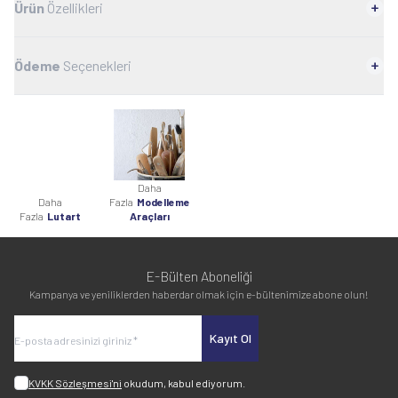
Ürün
Özellikleri
Ödeme
Seçenekleri
Daha
Daha
Fazla
Modelleme
Fazla
Lutart
Araçları
E-Bülten Aboneliği
Kampanya ve yeniliklerden haberdar olmak için e-bültenimize abone olun!
Kayıt Ol
KVKK Sözleşmesi'ni
okudum, kabul ediyorum.