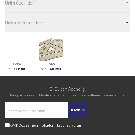
Ürün
Özellikleri
Ödeme
Seçenekleri
Daha
Daha
Fazla
Mas
Fazla
Cetvel
E-Bülten Aboneliği
Kampanya ve yeniliklerden haberdar olmak için e-bültenimize abone olun!
Kayıt Ol
KVKK Sözleşmesi'ni
okudum, kabul ediyorum.