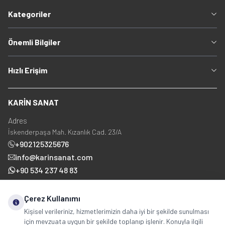
Kategoriler
Önemli Bilgiler
Hızlı Erişim
KARİN SANAT
Adres
İskenderpaşa Mah. Kızanlık Cad. 23/A
+902125325676
info@karinsanat.com
+90 534 237 48 83
Çerez Kullanımı
Sosyal Medya
Kişisel verileriniz, hizmetlerimizin daha iyi bir şekilde sunulması
için mevzuata uygun bir şekilde toplanıp işlenir. Konuyla ilgili