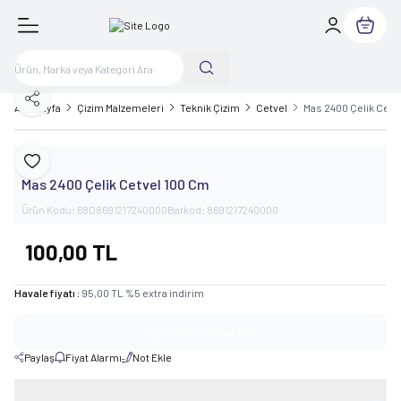
Sepetim
Paylaş
Ana Sayfa
Çizim Malzemeleri
Teknik Çizim
Cetvel
Mas 2400 Çelik Cetv
Mas
Favoriye Ekle
Mas 2400 Çelik Cetvel 100 Cm
Ürün Kodu:
68D8691217240000
Barkod:
8691217240000
100,00
TL
Havale fiyatı :
95,00
TL
%
5
extra indirim
Gelince Haber Ver
Paylaş
Fiyat Alarmı
Not Ekle