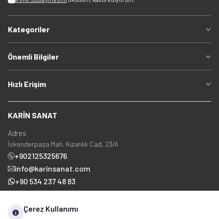
Kategoriler
Önemli Bilgiler
Hızlı Erişim
KARİN SANAT
Adres
İskenderpaşa Mah. Kızanlık Cad. 23/A
+902125325676
info@karinsanat.com
+90 534 237 48 83
Çerez Kullanımı
Sosyal Medya