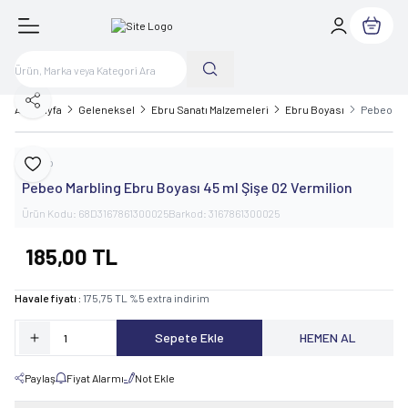
Sepetim
Paylaş
Ana Sayfa
Geleneksel
Ebru Sanatı Malzemeleri
Ebru Boyası
Pebeo Mar
Pebeo
Favoriye Ekle
Pebeo Marbling Ebru Boyası 45 ml Şişe 02 Vermilion
Ürün Kodu:
68D3167861300025
Barkod:
3167861300025
185,00
TL
Havale fiyatı :
175,75
TL
%
5
extra indirim
Sepete Ekle
HEMEN AL
Paylaş
Fiyat Alarmı
Not Ekle