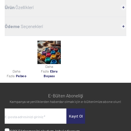
Ürün
Özellikleri
Ödeme
Seçenekleri
Daha
Daha
Fazla
Ebru
Fazla
Pebeo
Boyası
E-Bülten Aboneliği
Kampanya ve yeniliklerden haberdar olmak için e-bültenimize abone olun!
Kayıt Ol
KVKK Sözleşmesi'ni
okudum, kabul ediyorum.