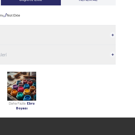
rmı
Not Ekle
leri
Daha Fazla
Ebru
Boyası