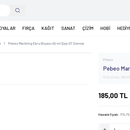
OYALAR
FIRÇA
KAĞIT
SANAT
ÇİZİM
HOBİ
HEDİY
ı
Pebeo Marbling Ebru Boyası 45 ml Şişe 07 Sienna
Pebeo
Pebeo Marb
Ürün Kodu:
68D3
185,00
TL
Havale fiyatı :
175,75