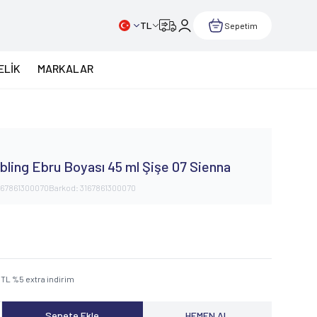
TL
Sepetim
ELİK
MARKALAR
ling Ebru Boyası 45 ml Şişe 07 Sienna
167861300070
Barkod:
3167861300070
TL
%
5
extra indirim
Sepete Ekle
HEMEN AL