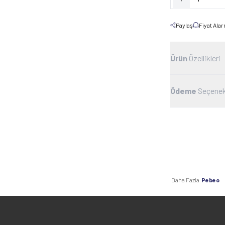
Paylaş
Fiyat Ala
Ürün
Özellikleri
Ödeme
Seçenek
Daha Fazla
Pebeo