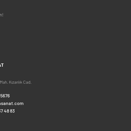
n!
AT
Mah. Kızanlık Cad.
25676
nsanat.com
7 48 83