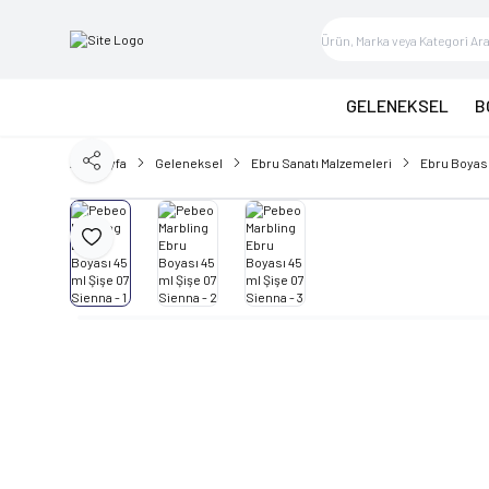
GELENEKSEL
B
Ana Sayfa
Geleneksel
Ebru Sanatı Malzemeleri
Ebru Boyas
Paylaş
Favoriye Ekle