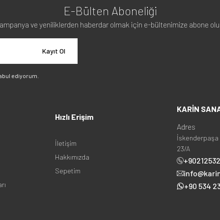
E-Bülten Aboneliği
ampanya ve yeniliklerden haberdar olmak için e-bültenimize abone olu
Kayıt Ol
abul ediyorum.
KARİN SAN
Hızlı Erişim
Adres
İskenderpaşa 
İletişim
23/A
Hakkımızda
+9021253
Sepetim
info@kari
arı
+90 534 23