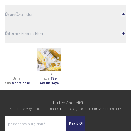
Ürün
Özellikleri
Ödeme
Seçenekleri
Daha
Daha
Fazla
Tüp
Fazla
Schmincke
Akrilik Boya
E-Bülten Aboneliği
Kampanya ve yeniliklerden haberdar olmak için e-bültenimize abone olun!
Kayıt Ol