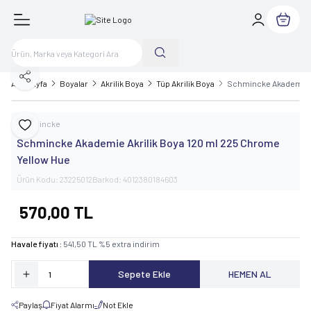
Sepetim
Paylaş
Ana Sayfa
Boyalar
Akrilik Boya
Tüp Akrilik Boya
Schmincke Akademie A
Schmincke
Favoriye Ekle
Schmincke Akademie Akrilik Boya 120 ml 225 Chrome
Yellow Hue
Ürün Kodu:
23225012
Barkod:
4012380184603
570,00
TL
Havale fiyatı :
541,50
TL
%
5
extra indirim
Sepete Ekle
HEMEN AL
Paylaş
Fiyat Alarmı
Not Ekle