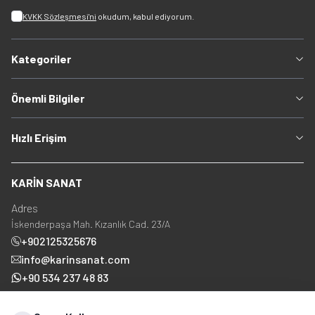
KVKK Sözleşmesi'ni
okudum, kabul ediyorum.
Kategoriler
Önemli Bilgiler
Hızlı Erişim
KARİN SANAT
Adres
İskenderpaşa Mah. Kızanlık Cad. 23/A
+902125325676
info@karinsanat.com
+90 534 237 48 83