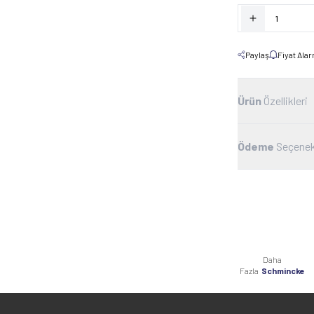
Paylaş
Fiyat Ala
Ürün
Özellikleri
Ödeme
Seçenek
Daha
Fazla
Schmincke