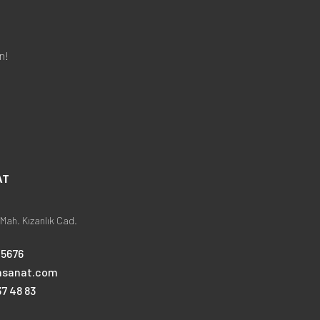
n!
AT
Mah. Kızanlık Cad.
25676
nsanat.com
7 48 83