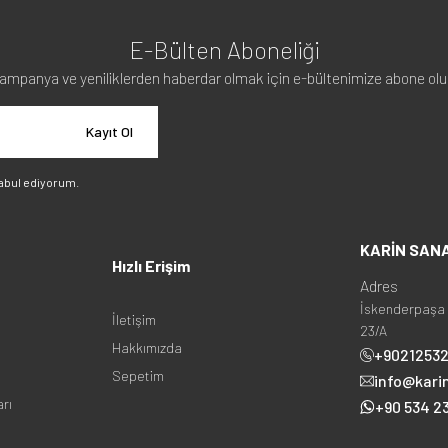
E-Bülten Aboneliği
ampanya ve yeniliklerden haberdar olmak için e-bültenimize abone olu
Kayıt Ol
abul ediyorum.
KARİN SAN
Hızlı Erişim
Adres
İskenderpaşa 
İletişim
23/A
Hakkımızda
+9021253
Sepetim
info@kari
arı
+90 534 23