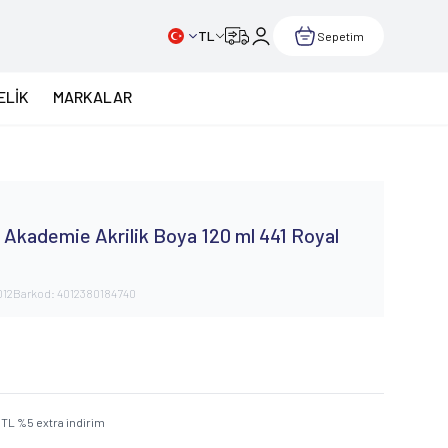
TL
Sepetim
ELİK
MARKALAR
Akademie Akrilik Boya 120 ml 441 Royal
012
Barkod:
4012380184740
TL
%
5
extra indirim