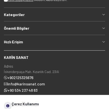
Kategoriler
Önemli Bilgiler
Hızlı Erişim
KARİN SANAT
Adres
İskenderpaşa Mah. Kızanlık Cad. 23/A
+902125325676
info@karinsanat.com
+90 534 237 48 83
Çerez Kullanımı
Sosyal Medya