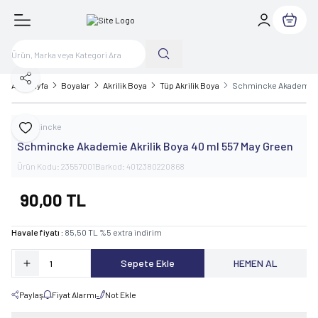
Sepetim
Paylaş
Ana Sayfa
Boyalar
Akrilik Boya
Tüp Akrilik Boya
Schmincke Akademie A
Schmincke
Favoriye Ekle
Schmincke Akademie Akrilik Boya 40 ml 557 May Green
Ürün Kodu:
23557001
Barkod:
4012380220868
90,00
TL
Havale fiyatı :
85,50
TL
%
5
extra indirim
Sepete Ekle
HEMEN AL
Paylaş
Fiyat Alarmı
Not Ekle