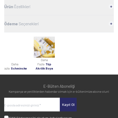
Ürün
Özellikleri
Ödeme
Seçenekleri
Daha
Daha
Fazla
Tüp
Fazla
Schmincke
Akrilik Boya
E-Bülten Aboneliği
Kampanya ve yeniliklerden haberdar olmak için e-bültenimize abone olun!
Kayıt Ol
KVKK Sözleşmesi'ni
okudum, kabul ediyorum.