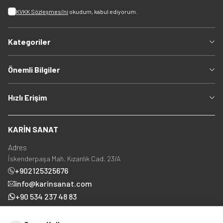
KVKK Sözleşmesi'ni
okudum, kabul ediyorum.
Kategoriler
Önemli Bilgiler
Hızlı Erişim
KARİN SANAT
Adres
İskenderpaşa Mah. Kızanlık Cad. 23/A
+902125325676
info@karinsanat.com
+90 534 237 48 83