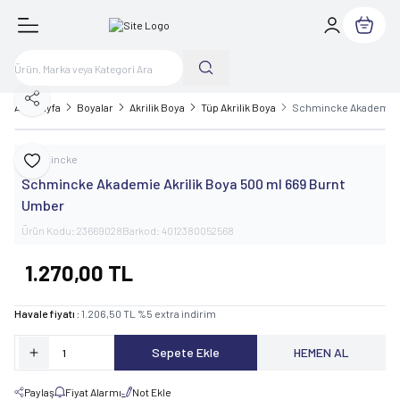
Sepetim
Paylaş
Ana Sayfa
Boyalar
Akrilik Boya
Tüp Akrilik Boya
Schmincke Akademie A
Schmincke
Favoriye Ekle
Schmincke Akademie Akrilik Boya 500 ml 669 Burnt
Umber
Ürün Kodu:
23669028
Barkod:
4012380052568
1.270,00
TL
Havale fiyatı :
1.206,50
TL
%
5
extra indirim
Sepete Ekle
HEMEN AL
Paylaş
Fiyat Alarmı
Not Ekle