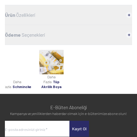
Ürün
Özellikleri
Ödeme
Seçenekleri
Daha
Daha
Fazla
Tüp
Fazla
Schmincke
Akrilik Boya
E-Bülten Aboneliği
Kampanya ve yeniliklerden haberdar olmak için e-bültenimize abone olun!
Kayıt Ol