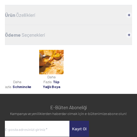
Ürün
Özellikleri
Ödeme
Seçenekleri
Daha
Daha
Fazla
Tüp
Fazla
Schmincke
Yağlı Boya
E-Bülten Aboneliği
Kampanya ve yeniliklerden haberdar olmak için e-bültenimize abone olun!
Kayıt Ol