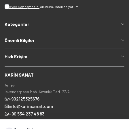
KVKK Sözleşmesi'ni
okudum, kabul ediyorum.
Kategoriler
Önemli Bilgiler
Hızlı Erişim
KARİN SANAT
Adres
İskenderpaşa Mah. Kızanlık Cad. 23/A
+902125325676
info@karinsanat.com
+90 534 237 48 83