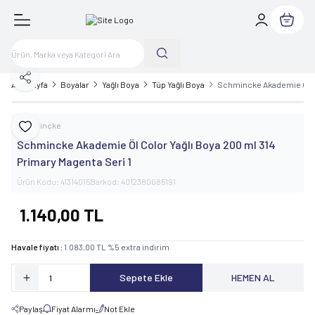
Sepetim
Paylaş
Ana Sayfa
Boyalar
Yağlı Boya
Tüp Yağlı Boya
Schmincke Akademie Öl Col
Schmincke
Favoriye Ekle
Schmincke Akademie Öl Color Yağlı Boya 200 ml 314
Primary Magenta Seri 1
Ürün Kodu:
41314015
Barkod:
4012380085191
1.140,00
TL
Havale fiyatı :
1.083,00
TL
%
5
extra indirim
Sepete Ekle
HEMEN AL
Paylaş
Fiyat Alarmı
Not Ekle