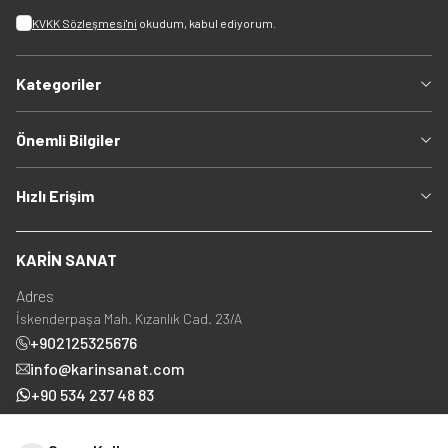
KVKK Sözleşmesi'ni
okudum, kabul ediyorum.
Kategoriler
Önemli Bilgiler
Hızlı Erişim
KARİN SANAT
Adres
İskenderpaşa Mah. Kızanlık Cad. 23/A
+902125325676
info@karinsanat.com
+90 534 237 48 83