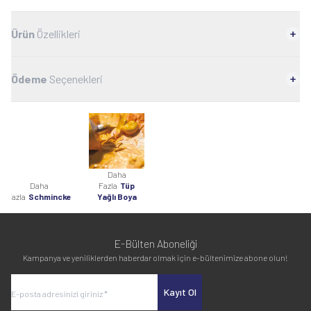
Ürün
Özellikleri
Ödeme
Seçenekleri
Daha
Daha
Fazla
Tüp
Fazla
Schmincke
Yağlı Boya
E-Bülten Aboneliği
Kampanya ve yeniliklerden haberdar olmak için e-bültenimize abone olun!
Kayıt Ol