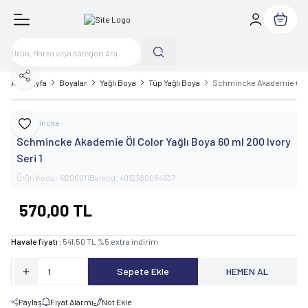
Sepetim
Paylaş
Ana Sayfa
Boyalar
Yağlı Boya
Tüp Yağlı Boya
Schmincke Akademie Öl Col
Schmincke
Favoriye Ekle
Schmincke Akademie Öl Color Yağlı Boya 60 ml 200 Ivory
Seri 1
Ürün Kodu:
41200011
Barkod:
4012380084637
570,00
TL
Havale fiyatı :
541,50
TL
%
5
extra indirim
Sepete Ekle
HEMEN AL
Paylaş
Fiyat Alarmı
Not Ekle