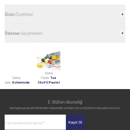
Ürün
Özellikleri
Ödeme
Seçenekleri
Daha
Daha
Fazla
Toz
Fazla
Schmincke
(Soft) Pastel
E-Bülten Aboneliği
Kampanya ve yeniliklerden haberdar olmak için e-bültenimize abone olun!
Kayıt Ol