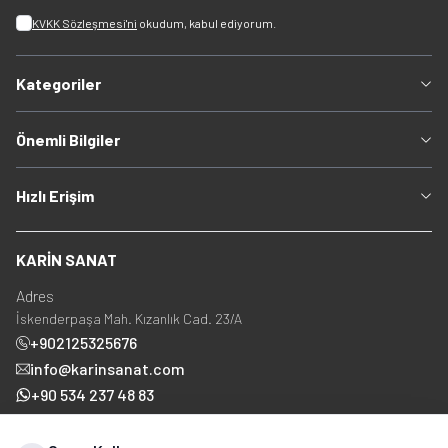
KVKK Sözleşmesi'ni
okudum, kabul ediyorum.
Kategoriler
Önemli Bilgiler
Hızlı Erişim
KARİN SANAT
Adres
İskenderpaşa Mah. Kızanlık Cad. 23/A
+902125325676
info@karinsanat.com
+90 534 237 48 83