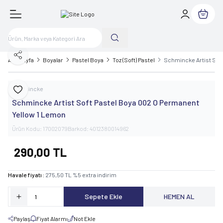
Sepetim
Paylaş
Ana Sayfa
Boyalar
Pastel Boya
Toz (Soft) Pastel
Schmincke Artist Sof
Schmincke
Favoriye Ekle
Schmincke Artist Soft Pastel Boya 002 O Permanent
Yellow 1 Lemon
Ürün Kodu:
17002079
Barkod:
4012380014962
290,00
TL
Havale fiyatı :
275,50
TL
%
5
extra indirim
Sepete Ekle
HEMEN AL
Paylaş
Fiyat Alarmı
Not Ekle