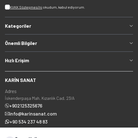
KVKK Sözleşmesi'ni
okudum, kabul ediyorum.
Kategoriler
Önemli Bilgiler
Hızlı Erişim
KARİN SANAT
Adres
İskenderpaşa Mah. Kızanlık Cad. 23/A
+902125325676
info@karinsanat.com
+90 534 237 48 83