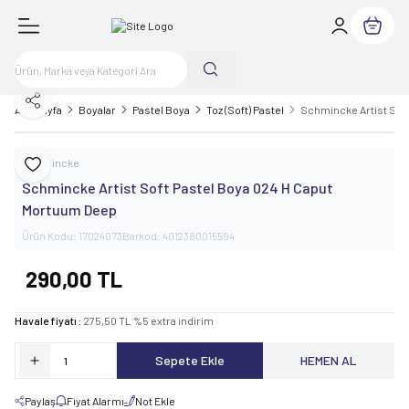
Sepetim
Paylaş
Ana Sayfa
Boyalar
Pastel Boya
Toz (Soft) Pastel
Schmincke Artist Sof
Schmincke
Favoriye Ekle
Schmincke Artist Soft Pastel Boya 024 H Caput
Mortuum Deep
Ürün Kodu:
17024073
Barkod:
4012380015594
290,00
TL
Havale fiyatı :
275,50
TL
%
5
extra indirim
Sepete Ekle
HEMEN AL
Paylaş
Fiyat Alarmı
Not Ekle