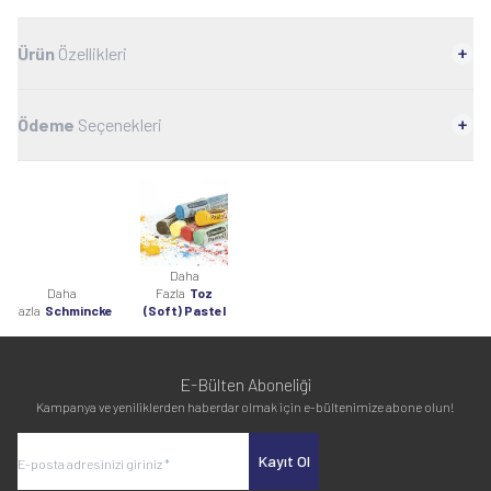
Ürün
Özellikleri
Ödeme
Seçenekleri
Daha
Daha
Fazla
Toz
Fazla
Schmincke
(Soft) Pastel
E-Bülten Aboneliği
Kampanya ve yeniliklerden haberdar olmak için e-bültenimize abone olun!
Kayıt Ol