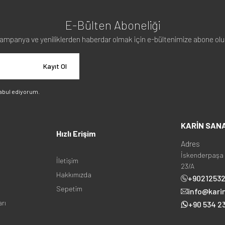
E-Bülten Aboneliği
ampanya ve yeniliklerden haberdar olmak için e-bültenimize abone olu
Kayıt Ol
abul ediyorum.
KARİN SAN
Hızlı Erişim
Adres
İskenderpaşa 
İletişim
23/A
Hakkımızda
+9021253
Sepetim
info@kari
arı
+90 534 23