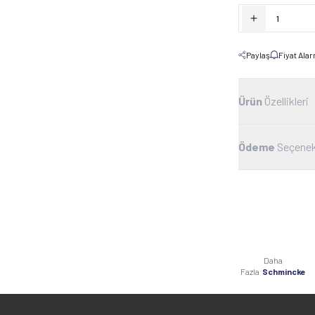
Paylaş
Fiyat Ala
Ürün
Özellikleri
Ödeme
Seçenek
Daha
Fazla
Schmincke