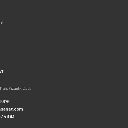
n!
AT
Mah. Kızanlık Cad.
25676
nsanat.com
7 48 83