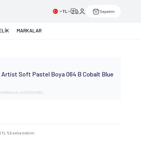
TL
Sepetim
ELİK
MARKALAR
Artist Soft Pastel Boya 064 B Cobalt Blue
068
Barkod:
4012380016621
0
TL
%
5
extra indirim