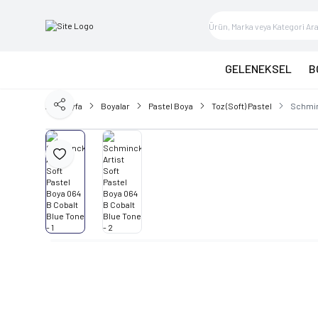
GELENEKSEL
B
Ana Sayfa
Boyalar
Pastel Boya
Toz (Soft) Pastel
Schminc
Paylaş
Favoriye Ekle