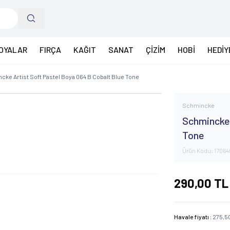
OYALAR
FIRÇA
KAĞIT
SANAT
ÇİZİM
HOBİ
HEDİY
ke Artist Soft Pastel Boya 064 B Cobalt Blue Tone
Schmincke
Schmincke 
Tone
Ürün Kodu:
17064
290,00
TL
Havale fiyatı :
275,5