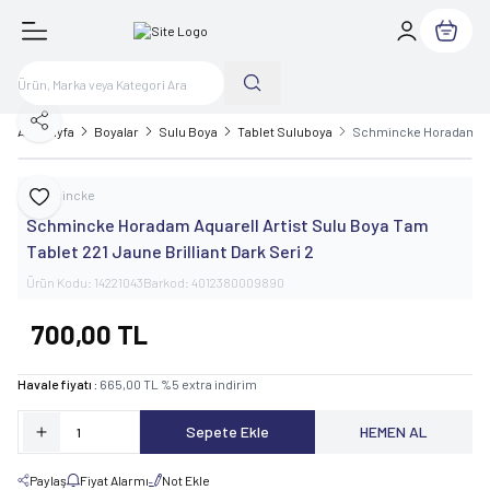
Sepetim
Paylaş
Ana Sayfa
Boyalar
Sulu Boya
Tablet Suluboya
Schmincke Horadam Aqua
Schmincke
Favoriye Ekle
Schmincke Horadam Aquarell Artist Sulu Boya Tam
Tablet 221 Jaune Brilliant Dark Seri 2
Ürün Kodu:
14221043
Barkod:
4012380009890
700,00
TL
Havale fiyatı :
665,00
TL
%
5
extra indirim
Sepete Ekle
HEMEN AL
Paylaş
Fiyat Alarmı
Not Ekle