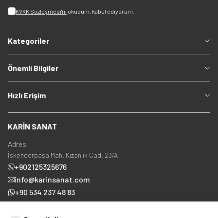
KVKK Sözleşmesi'ni
okudum, kabul ediyorum.
Kategoriler
Önemli Bilgiler
Hızlı Erişim
KARİN SANAT
Adres
İskenderpaşa Mah. Kızanlık Cad. 23/A
+902125325676
info@karinsanat.com
+90 534 237 48 83