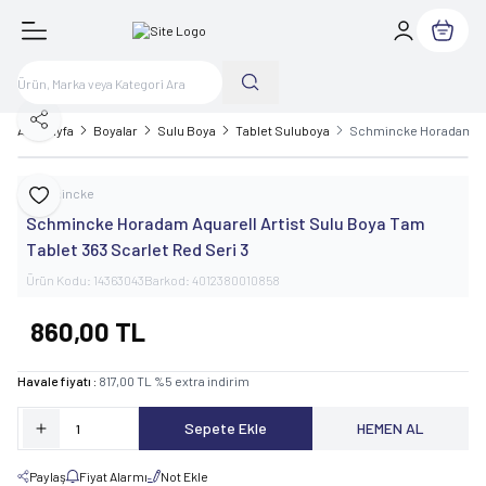
Sepetim
Paylaş
Ana Sayfa
Boyalar
Sulu Boya
Tablet Suluboya
Schmincke Horadam Aqua
Schmincke
Favoriye Ekle
Schmincke Horadam Aquarell Artist Sulu Boya Tam
Tablet 363 Scarlet Red Seri 3
Ürün Kodu:
14363043
Barkod:
4012380010858
860,00
TL
Havale fiyatı :
817,00
TL
%
5
extra indirim
Sepete Ekle
HEMEN AL
Paylaş
Fiyat Alarmı
Not Ekle