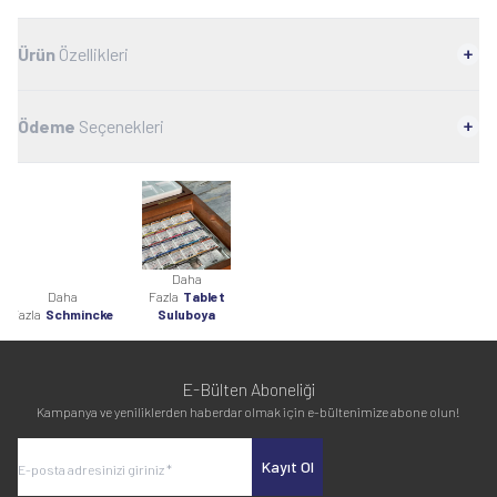
Ürün
Özellikleri
Ödeme
Seçenekleri
Daha
Daha
Fazla
Tablet
Fazla
Schmincke
Suluboya
E-Bülten Aboneliği
Kampanya ve yeniliklerden haberdar olmak için e-bültenimize abone olun!
Kayıt Ol