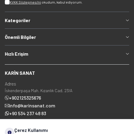
KVKK Sözleşmesi'ni
okudum, kabul ediyorum.
Kategoriler
Önemli Bilgiler
Hızlı Erişim
KARİN SANAT
Adres
İskenderpaşa Mah. Kızanlık Cad. 23/A
+902125325676
info@karinsanat.com
+90 534 237 48 83
Çerez Kullanımı