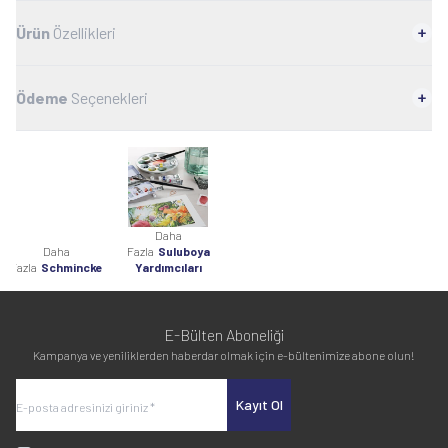
Ürün
Özellikleri
Ödeme
Seçenekleri
Daha
Daha
Fazla
Suluboya
Fazla
Schmincke
Yardımcıları
E-Bülten Aboneliği
Kampanya ve yeniliklerden haberdar olmak için e-bültenimize abone olun!
Kayıt Ol