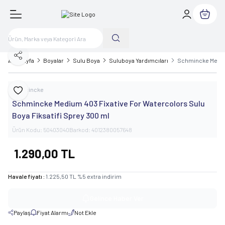
Sepetim
Paylaş
Ana Sayfa
Boyalar
Sulu Boya
Suluboya Yardımcıları
Schmincke Medium
Schmincke
Favoriye Ekle
Schmincke Medium 403 Fixative For Watercolors Sulu
Boya Fiksatifi Sprey 300 ml
Ürün Kodu:
50403040
Barkod:
4012380057648
1.290,00
TL
Havale fiyatı :
1.225,50
TL
%
5
extra indirim
Gelince Haber Ver
Paylaş
Fiyat Alarmı
Not Ekle