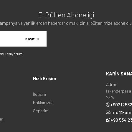
E-Bülten Aboneliği
ampanya ve yeniliklerden haberdar olmak için e-bültenimize abone olu
Kayıt Ol
abul ediyorum.
KARİN SAN
Hızlı Erişim
Adres
İskenderpaşa 
İletişim
23/A
Hakkımızda
+9021253
Sepetim
info@kari
arı
+90 534 23