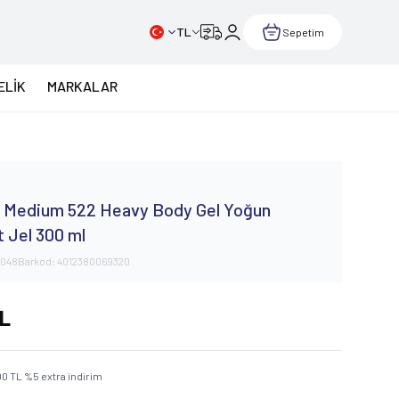
TL
Sepetim
ELİK
MARKALAR
 Medium 522 Heavy Body Gel Yoğun
t Jel 300 ml
2048
Barkod:
4012380069320
L
00
TL
%
5
extra indirim