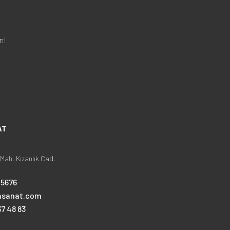
n!
AT
Mah. Kızanlık Cad.
25676
nsanat.com
7 48 83