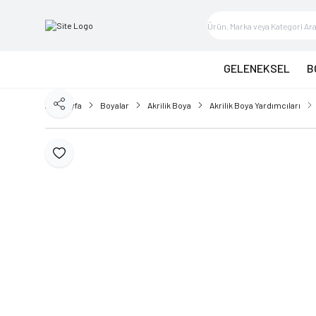
GELENEKSEL
B
Ana Sayfa
Boyalar
Akrilik Boya
Akrilik Boya Yardımcıları
Paylaş
Favoriye Ekle