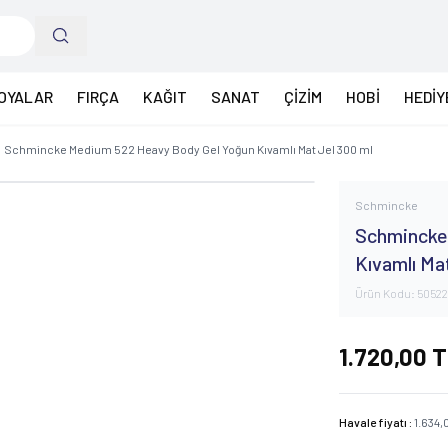
OYALAR
FIRÇA
KAĞIT
SANAT
ÇİZİM
HOBİ
HEDİY
Schmincke Medium 522 Heavy Body Gel Yoğun Kıvamlı Mat Jel 300 ml
Schmincke
Schmincke
Kıvamlı Ma
Ürün Kodu:
5052
1.720,00
T
Havale fiyatı :
1.634,