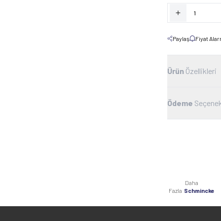
Paylaş
Fiyat Ala
Ürün
Özellikleri
Ödeme
Seçenek
Daha
Fazla
Schmincke