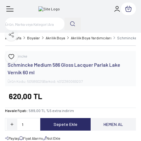
Sepetim
Paylaş
Ana Sayfa
Boyalar
Akrilik Boya
Akrilik Boya Yardımcıları
Schmincke Med
Schmincke
Favoriye Ekle
Schmincke Medium 586 Gloss Lacquer Parlak Lake
Vernik 60 ml
Ürün Kodu:
50586025
Barkod:
4012380069207
620,00
TL
Havale fiyatı :
589,00
TL
%
5
extra indirim
Sepete Ekle
HEMEN AL
Paylaş
Fiyat Alarmı
Not Ekle