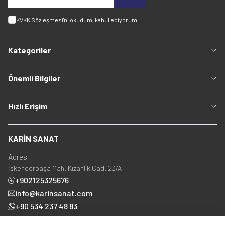
KVKK Sözleşmesi'ni
okudum, kabul ediyorum.
Kategoriler
Önemli Bilgiler
Hızlı Erişim
KARİN SANAT
Adres
İskenderpaşa Mah. Kızanlık Cad. 23/A
+902125325676
info@karinsanat.com
+90 534 237 48 83