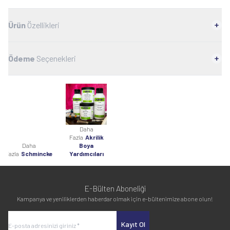
Ürün
Özellikleri
Ödeme
Seçenekleri
Daha
Fazla
Akrilik
Daha
Boya
Fazla
Schmincke
Yardımcıları
E-Bülten Aboneliği
Kampanya ve yeniliklerden haberdar olmak için e-bültenimize abone olun!
Kayıt Ol