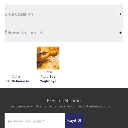
Ürün
Özellikleri
Ödeme
Seçenekleri
Daha
Daha
Fazla
Tüp
Fazla
Schmincke
Yağlı Boya
E-Bülten Aboneliği
Kampanya ve yeniliklerden haberdar olmak için e-bültenimize abone olun!
Kayıt Ol