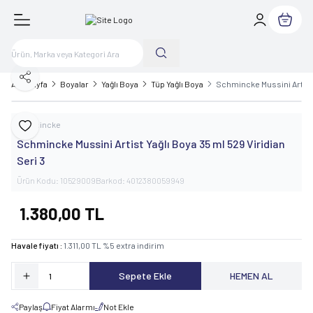
Sepetim
Paylaş
Ana Sayfa
Boyalar
Yağlı Boya
Tüp Yağlı Boya
Schmincke Mussini Artist Y
Schmincke
Favoriye Ekle
Schmincke Mussini Artist Yağlı Boya 35 ml 529 Viridian
Seri 3
Ürün Kodu:
10529009
Barkod:
4012380059949
1.380,00
TL
Havale fiyatı :
1.311,00
TL
%
5
extra indirim
Sepete Ekle
HEMEN AL
Paylaş
Fiyat Alarmı
Not Ekle