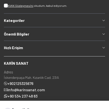
KVKK Sözleşmesi'ni
okudum, kabul ediyorum.
Kategoriler
Önemli Bilgiler
Hızlı Erişim
KARİN SANAT
Adres
İskenderpaşa Mah. Kızanlık Cad. 23/A
+902125325676
info@karinsanat.com
+90 534 237 48 83