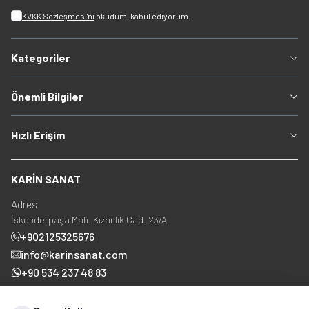
KVKK Sözleşmesi'ni
okudum, kabul ediyorum.
Kategoriler
Önemli Bilgiler
Hızlı Erişim
KARİN SANAT
Adres
İskenderpaşa Mah. Kızanlık Cad. 23/A
+902125325676
info@karinsanat.com
+90 534 237 48 83