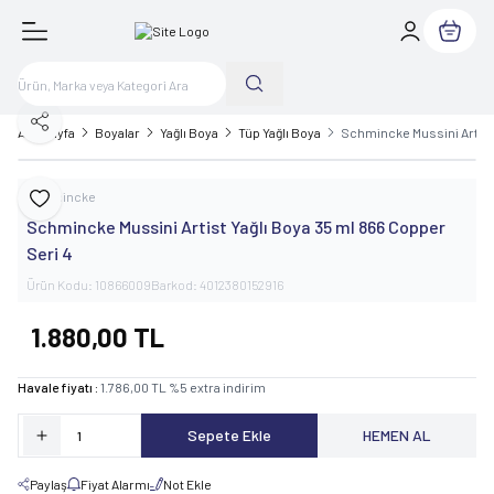
Sepetim
Paylaş
Ana Sayfa
Boyalar
Yağlı Boya
Tüp Yağlı Boya
Schmincke Mussini Artist 
Schmincke
Favoriye Ekle
Schmincke Mussini Artist Yağlı Boya 35 ml 866 Copper
Seri 4
Ürün Kodu:
10866009
Barkod:
4012380152916
1.880,00
TL
Havale fiyatı :
1.786,00
TL
%
5
extra indirim
Sepete Ekle
HEMEN AL
Paylaş
Fiyat Alarmı
Not Ekle