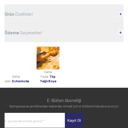
Ürün
Özellikleri
Ödeme
Seçenekleri
Daha
Daha
Fazla
Tüp
Fazla
Schmincke
Yağlı Boya
E-Bülten Aboneliği
Kampanya ve yeniliklerden haberdar olmak için e-bültenimize abone olun!
Kayıt Ol