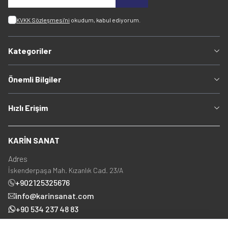
KVKK Sözleşmesi'ni
okudum, kabul ediyorum.
Kategoriler
Önemli Bilgiler
Hızlı Erişim
KARİN SANAT
Adres
İskenderpaşa Mah. Kızanlık Cad. 23/A
+902125325676
info@karinsanat.com
+90 534 237 48 83