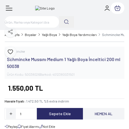
Sepetim
Paylaş
Ana Sayfa
Boyalar
Yağlı Boya
Yağlı Boya Yardımcıları
Schmincke Mussın
Schmincke
Favoriye Ekle
Schmincke Mussını Medium 1 Yağlı Boya İnceltici 200 ml
50038
Ürün Kodu:
50038026
Barkod:
4012380031501
1.550,00
TL
Havale fiyatı :
1.472,50
TL
%
5
extra indirim
Sepete Ekle
HEMEN AL
Paylaş
Fiyat Alarmı
Not Ekle