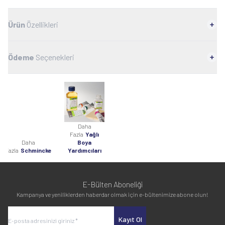
Ürün
Özellikleri
Ödeme
Seçenekleri
Daha
Fazla
Yağlı
Daha
Boya
Fazla
Schmincke
Yardımcıları
E-Bülten Aboneliği
Kampanya ve yeniliklerden haberdar olmak için e-bültenimize abone olun!
Kayıt Ol