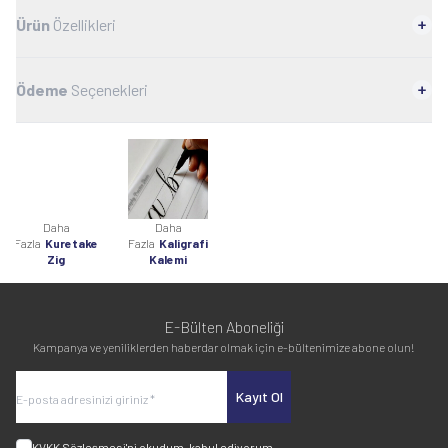
Ürün
Özellikleri
Ödeme
Seçenekleri
Daha
Daha
Fazla
Kuretake
Fazla
Kaligrafi
Zig
Kalemi
E-Bülten Aboneliği
Kampanya ve yeniliklerden haberdar olmak için e-bültenimize abone olun!
Kayıt Ol
KVKK Sözleşmesi'ni
okudum, kabul ediyorum.