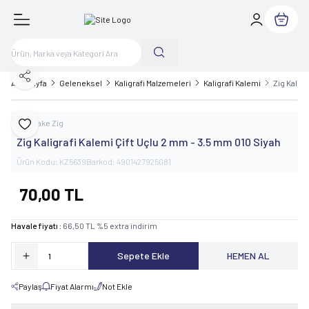
Sepetim
Paylaş
Ana Sayfa
Geleneksel
Kaligrafi Malzemeleri
Kaligrafi Kalemi
Zig Kalig
Kuretake Zig
Favoriye Ekle
Zig Kaligrafi Kalemi Çift Uçlu 2 mm - 3.5 mm 010 Siyah
Ürün Kodu:
KZ5639
Barkod:
4901427925081
70,00
TL
Havale fiyatı :
66,50
TL
%
5
extra indirim
Sepete Ekle
HEMEN AL
Paylaş
Fiyat Alarmı
Not Ekle