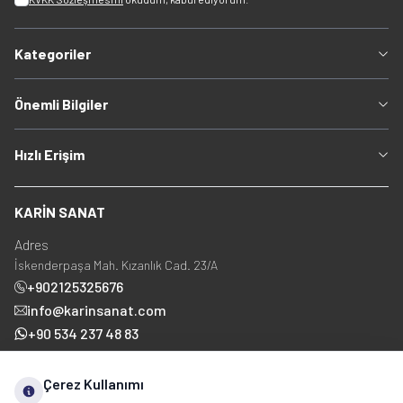
Kategoriler
Önemli Bilgiler
Hızlı Erişim
KARİN SANAT
Adres
İskenderpaşa Mah. Kızanlık Cad. 23/A
+902125325676
info@karinsanat.com
+90 534 237 48 83
Çerez Kullanımı
Sosyal Medya