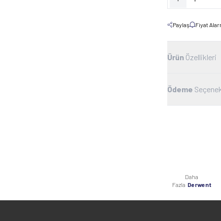
Paylaş
Fiyat Ala
Ürün
Özellikleri
Ödeme
Seçenek
Daha
Fazla
Derwent