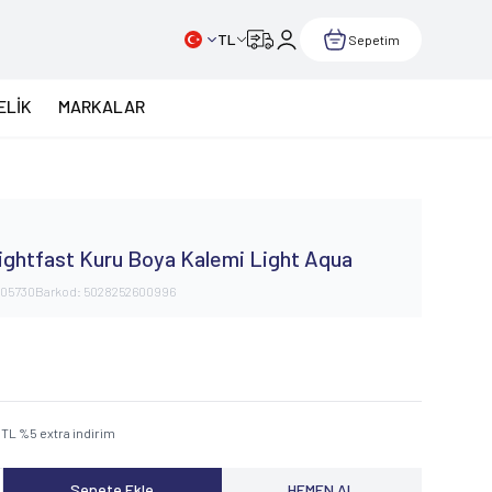
TL
Sepetim
ELİK
MARKALAR
ghtfast Kuru Boya Kalemi Light Aqua
05730
Barkod:
5028252600996
TL
%
5
extra indirim
Sepete Ekle
HEMEN AL