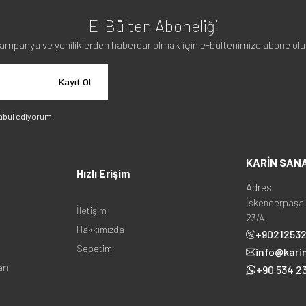
E-Bülten Aboneliği
ampanya ve yeniliklerden haberdar olmak için e-bültenimize abone olu
Kayıt Ol
abul ediyorum.
KARİN SAN
Hızlı Erişim
Adres
İskenderpaşa 
İletişim
23/A
Hakkımızda
+9021253
Sepetim
info@kari
arı
+90 534 23