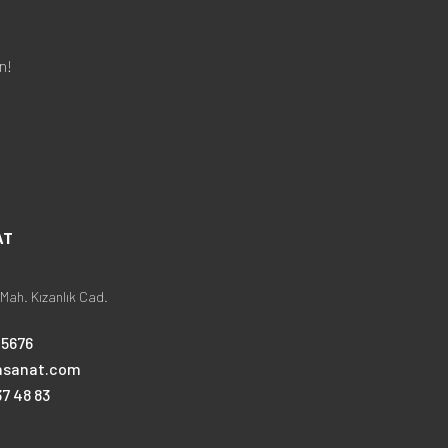
n!
AT
Mah. Kızanlık Cad.
25676
nsanat.com
7 48 83