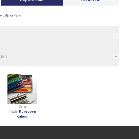
rmı
Not Ekle
leri
Daha
Fazla
Kuruboya
Kalemi