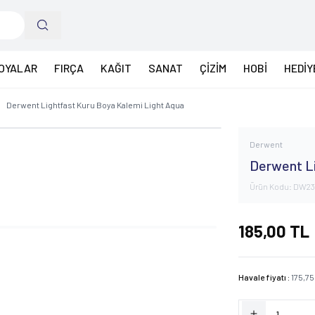
OYALAR
FIRÇA
KAĞIT
SANAT
ÇİZİM
HOBİ
HEDİY
Derwent Lightfast Kuru Boya Kalemi Light Aqua
Derwent
Derwent Li
Ürün Kodu:
DW23
185,00
TL
Havale fiyatı :
175,75