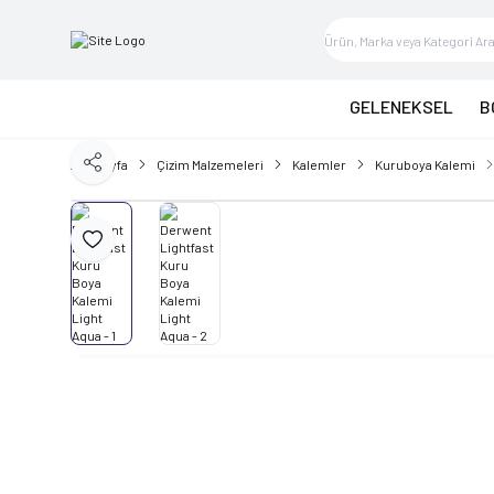
GELENEKSEL
B
Ana Sayfa
Çizim Malzemeleri
Kalemler
Kuruboya Kalemi
Paylaş
Favoriye Ekle