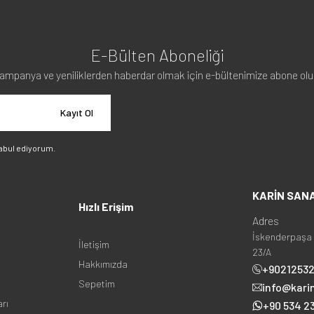
E-Bülten Aboneliği
ampanya ve yeniliklerden haberdar olmak için e-bültenimize abone olu
Kayıt Ol
abul ediyorum.
KARİN SAN
Hızlı Erişim
Adres
İskenderpaşa 
İletişim
23/A
Hakkımızda
+9021253
Sepetim
info@kari
arı
+90 534 23