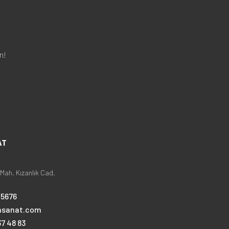
n!
AT
Mah. Kızanlık Cad.
25676
nsanat.com
7 48 83