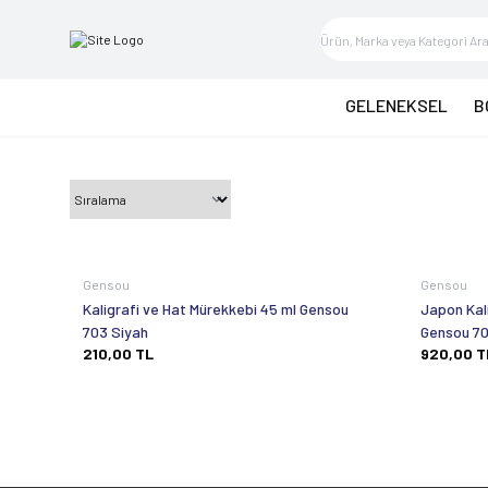
GELENEKSEL
B
Gensou
Gensou
Kaligrafi ve Hat Mürekkebi 45 ml Gensou
Japon Kal
703 Siyah
Gensou 70
210,00
TL
920,00
T