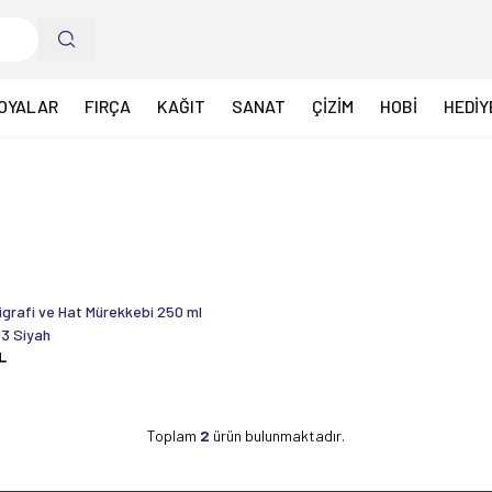
OYALAR
FIRÇA
KAĞIT
SANAT
ÇİZİM
HOBİ
HEDİY
igrafi ve Hat Mürekkebi 250 ml
3 Siyah
L
Toplam
2
ürün bulunmaktadır.