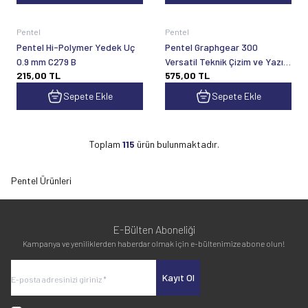
Pentel
Pentel
Pentel Hi-Polymer Yedek Uç
Pentel Graphgear 300
0.9 mm C279 B
Versatil Teknik Çizim ve Yazı
215,00
TL
575,00
TL
Kalemi 0.7 mm Mor
Sepete Ekle
Sepete Ekle
Toplam
115
ürün bulunmaktadır.
Pentel Ürünleri
E-Bülten Aboneliği
Kampanya ve yeniliklerden haberdar olmak için e-bültenimize abone olun!
Kayıt Ol