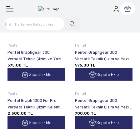
Sepetim
Pentel
Pentel
Pentel Graphgear 300
Pentel Graphgear 300
Versatil Teknik Çizim ve Yazı
Versatil Teknik Çizim ve Yazı
575,00
TL
575,00
TL
Kalemi 0.5 mm Mor
Kalemi 0.5 mm Kırmızı
Sepete Ekle
Sepete Ekle
Pentel
Pentel
Pentel Graph 1000 For Pro
Pentel Graphgear 300
Versatil Teknik Çizim Kalemi
Versatil Teknik Çizim ve Yazı
2.500,00
TL
700,00
TL
0.3 mm - PG1003E
Kalemi 0.3 mm
Sepete Ekle
Sepete Ekle