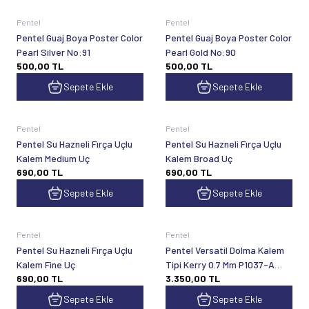
Pentel
Pentel
Pentel Guaj Boya Poster Color
Pentel Guaj Boya Poster Color
Pearl Silver No:91
Pearl Gold No:90
500,00
TL
500,00
TL
Sepete Ekle
Sepete Ekle
Pentel
Pentel
Pentel Su Hazneli Fırça Uçlu
Pentel Su Hazneli Fırça Uçlu
Kalem Medium Uç
Kalem Broad Uç
690,00
TL
690,00
TL
Sepete Ekle
Sepete Ekle
Pentel
Pentel
Pentel Su Hazneli Fırça Uçlu
Pentel Versatil Dolma Kalem
Kalem Fine Uç
Tipi Kerry 0.7 Mm P1037-A
690,00
TL
3.350,00
TL
Siyah
Sepete Ekle
Sepete Ekle