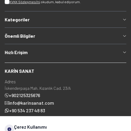
KVKK Sözleşmesi'ni
okudum, kabul ediyorum.
Kategoriler
Önemli Bilgiler
Hızlı Erişim
KARİN SANAT
Adres
İskenderpaşa Mah. Kızanlık Cad. 23/A
+902125325676
info@karinsanat.com
+90 534 237 48 83
Çerez Kullanımı
Sosyal Medya