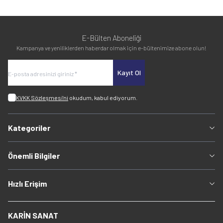
E-Bülten Aboneliği
Kampanya ve yeniliklerden haberdar olmak için e-bültenimize abone olun!
Kayıt Ol
KVKK Sözleşmesi'ni
okudum, kabul ediyorum.
Kategoriler
Önemli Bilgiler
Hızlı Erişim
KARİN SANAT