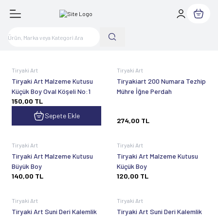
Sepetim
Tükendi
Tiryaki Art
Tiryaki Art
Tiryaki Art Malzeme Kutusu
Tiryakiart 200 Numara Tezhip
Küçük Boy Oval Köşeli No:1
Mühre İğne Perdah
150,00
TL
Sepete Ekle
274,00
TL
Tükendi
Tükendi
Tiryaki Art
Tiryaki Art
Tiryaki Art Malzeme Kutusu
Tiryaki Art Malzeme Kutusu
Büyük Boy
Küçük Boy
140,00
TL
120,00
TL
Tükendi
Tükendi
Tiryaki Art
Tiryaki Art
Tiryaki Art Suni Deri Kalemlik
Tiryaki Art Suni Deri Kalemlik