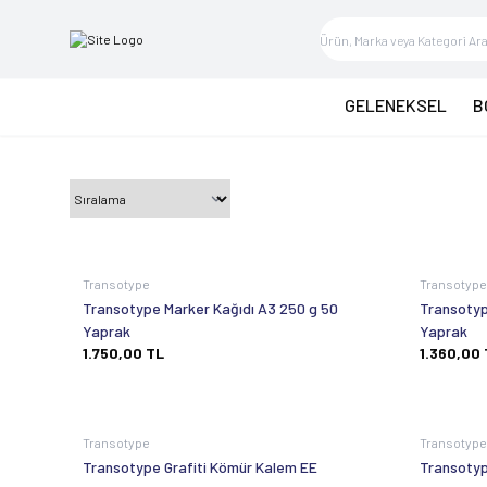
GELENEKSEL
B
Transotype
Transotyp
Transotype Marker Kağıdı A3 250 g 50
Transotyp
Yaprak
Yaprak
1.750,00
TL
1.360,00
Transotype
Transotyp
Transotype Grafiti Kömür Kalem EE
Transotyp