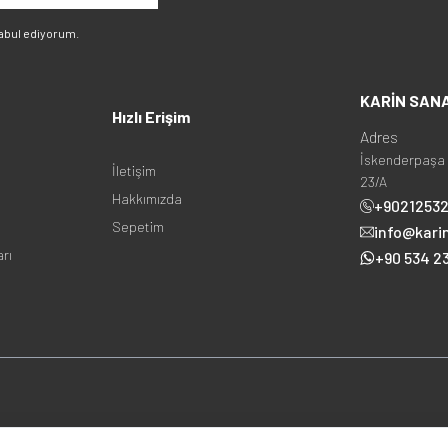
abul ediyorum.
KARİN SAN
Hızlı Erişim
Adres
İskenderpaşa 
İletişim
23/A
Hakkımızda
+9021253
Sepetim
info@kari
arı
+90 534 23