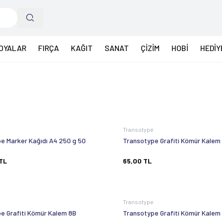
OYALAR
FIRÇA
KAĞIT
SANAT
ÇİZİM
HOBİ
HEDİY
e
Transotype
e Marker Kağıdı A4 250 g 50
Transotype Grafiti Kömür Kalem
TL
65,00
TL
e
Transotype
e Grafiti Kömür Kalem 8B
Transotype Grafiti Kömür Kalem