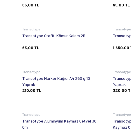
65,00
TL
65,00
TL
Transotype
Transotyp
Transotype Grafiti Kömür Kalem 2B
Transotyp
65,00
TL
1.650,00
Transotype
Transotyp
Transotype Marker Kağıdı A4 250 g 10
Transotyp
Yaprak
Yaprak
210,00
TL
320,00
T
Transotype
Transotyp
Transotype Alüminyum Kaymaz Cetvel 30
Transotyp
Cm
Kaymaz C