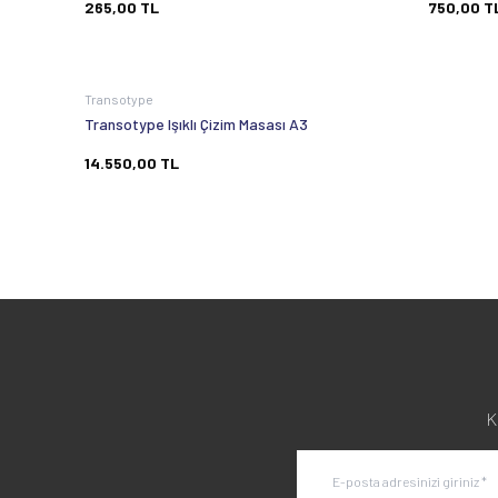
265,00
TL
750,00
T
Tükendi
Transotype
Transotype Işıklı Çizim Masası A3
14.550,00
TL
K