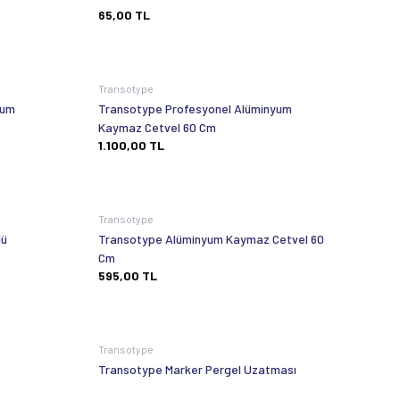
65,00
TL
Transotype
yum
Transotype Profesyonel Alüminyum
Kaymaz Cetvel 60 Cm
1.100,00
TL
Transotype
lü
Transotype Alüminyum Kaymaz Cetvel 60
Cm
595,00
TL
Tükendi
Tükendi
Transotype
Transotype Marker Pergel Uzatması