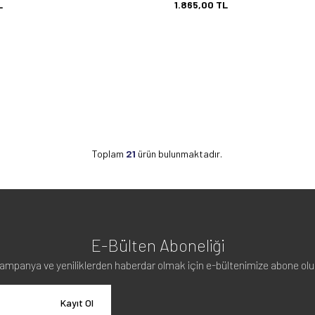
L
1.865,00
TL
Toplam
21
ürün bulunmaktadır.
E-Bülten Aboneliği
ampanya ve yeniliklerden haberdar olmak için e-bültenimize abone olu
Kayıt Ol