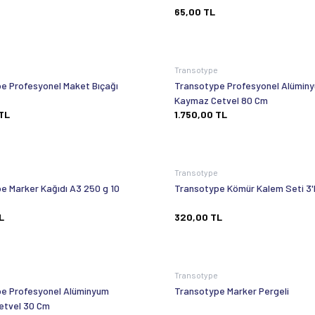
65,00
TL
e
Transotype
e Profesyonel Maket Bıçağı
Transotype Profesyonel Alümin
Kaymaz Cetvel 80 Cm
TL
1.750,00
TL
e
Transotype
e Marker Kağıdı A3 250 g 10
Transotype Kömür Kalem Seti 3'
L
320,00
TL
Tükendi
e
Transotype
e Profesyonel Alüminyum
Transotype Marker Pergeli
etvel 30 Cm