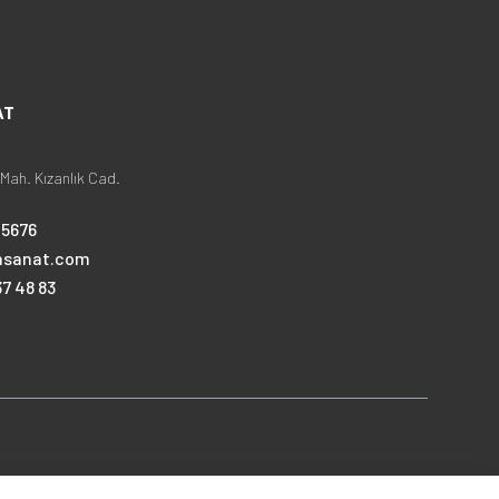
AT
Mah. Kızanlık Cad.
25676
nsanat.com
7 48 83